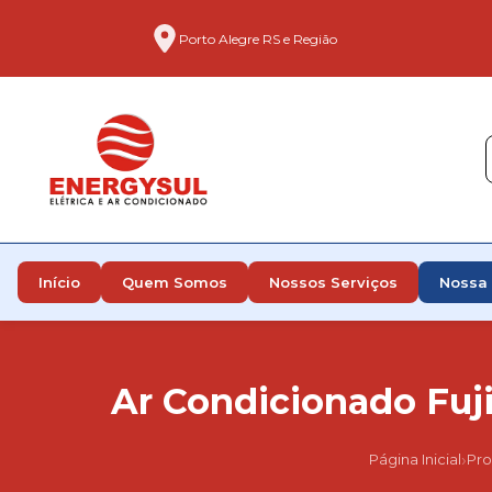
Porto Alegre RS e Região
Início
Quem Somos
Nossos Serviços
Nossa 
Ar Condicionado Fuji
›
Página Inicial
Pro