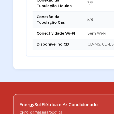
Conexão da
3/8
Tubulação Líquida
Conexão da
5/8
Tubulação Gás
Conectividade Wi-FI
Sem Wi-Fi
Disponível no CD
CD-MS, CD-ES
EnergySul Elétrica e Ar Condicionado
CNPJ: 04.766.888/0001-29