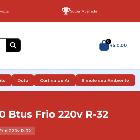
viços
Super Avaliada
0
R$ 0,00
ete
Duto
Cortina de Ar
Simule seu Ambiente
0 Btus Frio 220v R-32
Frio 220v R-32