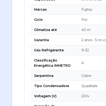
Marcas
Fujitsu
Ciclo
Frio
Climatiza até
40 m
Garantia
2 anos - 5 no 
Gás Refrigerante
R-32
Classificação
A
Energética INMETRO
Serpentina
Cobre
Tipo Condensadora
Quadrada
Voltagem (V)
220v