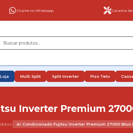
Chame no Whatsapp
Garantia Ser
Loja
Multi Split
Split Inverter
Piso Teto
Cass
tsu Inverter Premium 2700
›
dutos
Ar Condicionado Fujitsu Inverter Premium 27000 Btus 