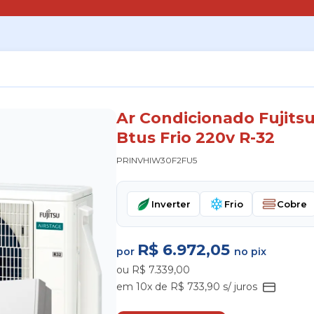
Ar Condicionado Fujits
Btus Frio 220v R-32
PRINVHIW30F2FU5
Inverter
Frio
Cobre
R$ 6.972,05
por
no pix
ou R$ 7.339,00
em 10x de R$ 733,90 s/ juros